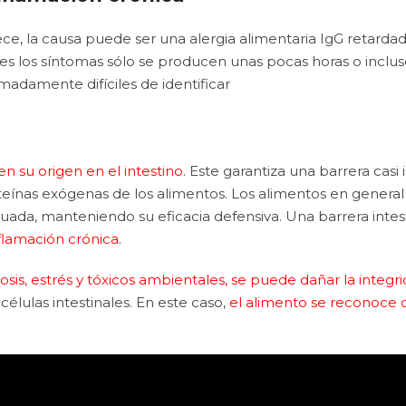
la causa puede ser una alergia alimentaria IgG retardada (t
 los síntomas sólo se producen unas pocas horas o inclus
adamente difíciles de identificar
n su origen en el intestino
. Este garantiza una barrera casi 
eínas exógenas de los alimentos. Los alimentos en general 
a, manteniendo su eficacia defensiva. Una barrera intestina
nflamación crónica
.
is, estrés y tóxicos ambientales, se puede dañar la integrid
células intestinales. En este caso,
el alimento se reconoce 