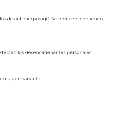
ados de anticuerpos igG. Se reducen o detienen
detectan los desencadenantes personales
 forma permanente