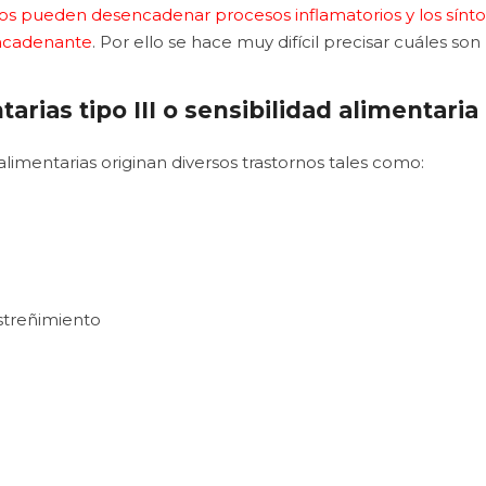
os pueden desencadenar procesos inflamatorios y los sínt
ncadenante
. Por ello se hace muy difícil precisar cuáles s
arias tipo III o sensibilidad alimentaria
s alimentarias originan diversos trastornos tales como:
estreñimiento