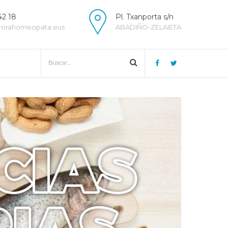
42 18
Pl. Txanporta s/n
rorahomeopata.eus
ABADIÑO-ZELAIETA