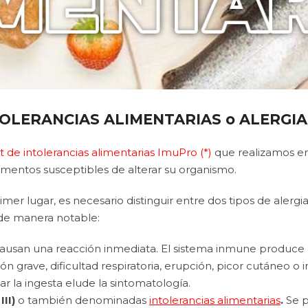
OLERANCIAS ALIMENTARIAS o ALERGIAS
t de intolerancias alimentarias ImuPro (*)
que realizamos e
limentos susceptibles de alterar su organismo.
imer lugar, es necesario distinguir entre dos tipos de alerg
de manera notable:
ausan una reacción inmediata. El sistema inmune produce 
rave, dificultad respiratoria, erupción, picor cutáneo o inc
r la ingesta elude la sintomatología.
II)
o también denominadas
intolerancias alimentarias
.
Se 