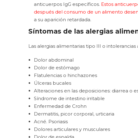
anticuerpos IgG específicos.
Estos anticuerp
después del consumo de un alimento dese
a su aparición retardada.
Síntomas de las alergias aliment
Las alergias alimentarias tipo III o intolerancia
Dolor abdominal
Dolor de estómago
Flatulencias o hinchazones
Úlceras bucales
Alteraciones en las deposiciones: diarrea o 
Síndrome de intestino irritable
Enfermedad de Crohn
Dermatitis, picor corporal, urticaria
Acné. Psoriasis
Dolores articulares y musculares
Dolor de espalda