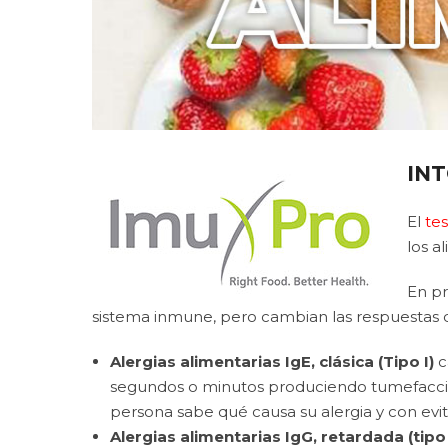
INT
El
tes
los a
En pr
sistema inmune, pero cambian las respuestas 
Alergias alimentarias IgE,
clásica (Tipo I)
c
segundos o minutos produciendo tumefacción g
persona sabe qué causa su alergia y con evita
Alergias alimentarias IgG, retardada (tipo I