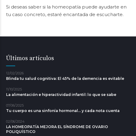
Si deseas saber si la homeopatía puede ayudarte en
tu caso concreto, estaré encantada de escucharte.
Últimos artículos
12/02/2026
Blinda tu salud cognitiva: El 45% de la demencia es evitable
11/10/2025
La alimentación e hiperactividad infantil: lo que se sabe
07/06/2025
Tu cuerpo es una sinfonía hormonal... y cada nota cuenta
02/06/2024
LA HOMEOPATÍA MEJORA EL SÍNDROME DE OVARIO
POLIQUÍSTICO