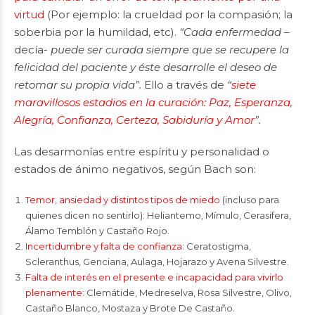
virtud
(Por ejemplo: la crueldad por la compasión; la
soberbia por la humildad, etc).
“Cada enfermedad –
decía-
puede ser curada siempre que se recupere la
felicidad del paciente y éste desarrolle el deseo de
retomar su propia vida”.
Ello a través de
“
siete
maravillosos estadios en la curación: Paz, Esperanza,
Alegría, Confianza, Certeza, Sabiduría y Amor
”.
Las desarmonías entre espíritu y personalidad o
estados de ánimo negativos, según Bach son:
Temor, ansiedad y distintos tipos de miedo
(incluso para
quienes dicen no sentirlo): Heliantemo, Mímulo, Cerasifera,
Álamo Temblón y Castaño Rojo.
Incertidumbre y falta de confianza:
Ceratostigma,
Scleranthus, Genciana, Aulaga, Hojarazo y Avena Silvestre.
Falta de interés en el presente e incapacidad para vivirlo
plenamente:
Clemátide, Medreselva, Rosa Silvestre, Olivo,
Castaño Blanco, Mostaza y Brote De Castaño.