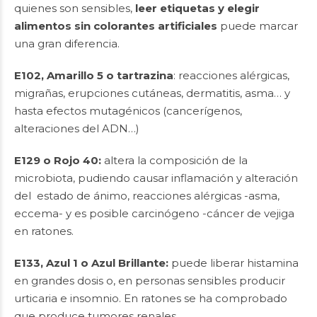
quienes son sensibles,
leer etiquetas y elegir
alimentos sin colorantes artificiales
puede marcar
una gran diferencia.
E102, Amarillo 5 o tartrazina
: reacciones alérgicas,
migrañas, erupciones cutáneas, dermatitis, asma… y
hasta efectos mutagénicos (cancerígenos,
alteraciones del ADN…)
E129 o Rojo 40:
altera la composición de la
microbiota, pudiendo causar inflamación y alteración
del estado de ánimo, reacciones alérgicas -asma,
eccema- y es posible carcinógeno -cáncer de vejiga
en ratones.
E133, Azul 1 o Azul Brillante:
puede liberar histamina
en grandes dosis o, en personas sensibles producir
urticaria e insomnio. En ratones se ha comprobado
que produce tumores renales.