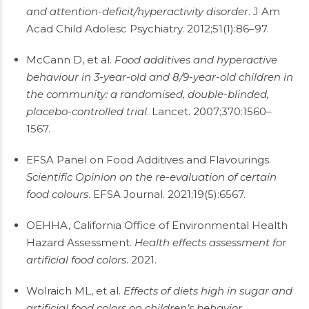
and attention-deficit/hyperactivity disorder
. J Am
Acad Child Adolesc Psychiatry. 2012;51(1):86–97.
McCann D, et al.
Food additives and hyperactive
behaviour in 3-year-old and 8/9-year-old children in
the community: a randomised, double-blinded,
placebo-controlled trial
. Lancet. 2007;370:1560–
1567.
EFSA Panel on Food Additives and Flavourings.
Scientific Opinion on the re-evaluation of certain
food colours
. EFSA Journal. 2021;19(5):6567.
OEHHA, California Office of Environmental Health
Hazard Assessment.
Health effects assessment for
artificial food colors
. 2021.
Wolraich ML, et al.
Effects of diets high in sugar and
artificial food colors on children’s behavior
.