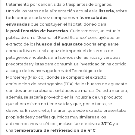
tratamiento por cáncer, sida o trasplantes de órganos.
Uno de los retos de la alimentación actual es la
listeria
, sobre
todo porque cada vez compramos más
ensaladas
envasadas
que constituyen el hábitat idóneo para
la
proliferación de bacterias
. Curiosamente, un estudio
publicado en el ‘Journal of Food Science’ concluyó que un
extracto de los
huesos del aguacate
podría emplearse
como aditivo natural capaz de impedir el desarrollo de
patógenos vinculados a la listeriosis de las frutas y verduras
precortadas y listas para consumir. La investigación ha corrido
a cargo de los investigadores del Tecnológico de
Monterrey (México), donde se comparó el extracto
enriquecido de acetogenina (EEA) de los huesos de aguacate
con dos antimicrobianos sintéticos de marca. De esta manera,
además, se sacaría provecho en la industria de un producto
que ahora mismo no tiene salida y que, por lo tanto, se
desecha. En concreto, hallaron que este extracto presentaba
propiedades y perfiles químicos muy similares a los
antimicrobianos sintéticos, incluso fue efectivo a
37ºC
y a
una
temperatura de refrigeración de 4ºC
.