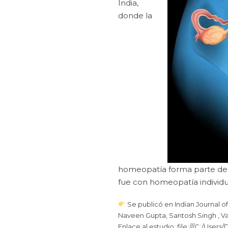
India,
donde la
homeopatía forma parte del 
fue con homeopatía individua
Se publicó en Indian Journal o
Naveen Gupta, Santosh Singh , Va
Enlace al estudio: file:///C:/U