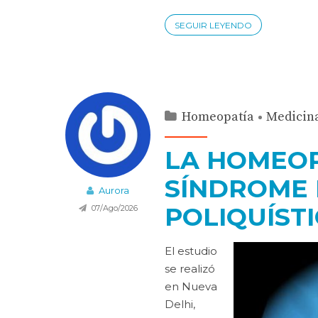
SEGUIR LEYENDO
Homeopatía
Medicina
LA HOMEOP
SÍNDROME 
Aurora
POLIQUÍST
07/Ago/2026
El estudio
se realizó
en Nueva
Delhi,