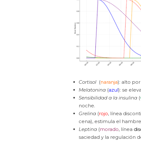
Cortisol
(
naranja
): alto p
Melatonina
(
azul
): se ele
Sensibilidad a la insulina
(
noche.
Grelina
(
rojo
, línea disco
cena), estimula el hambre
Leptina
(
morado
, línea
dis
saciedad y la regulación d