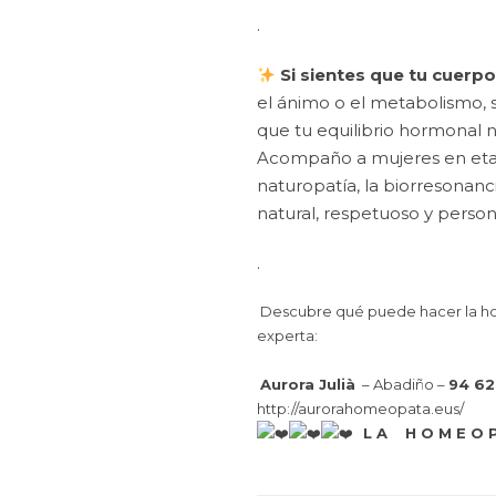
.
Si sientes que tu cuer
el ánimo o el metabolismo,
que tu equilibrio hormonal n
Acompaño a mujeres en etap
naturopatía, la biorresonan
natural, respetuoso y person
.
Descubre qué puede hacer la homeo
experta:
Aurora Julià
– Abadiño –
94 6
http://aurorahomeopata.eus/
L A H O M E O P