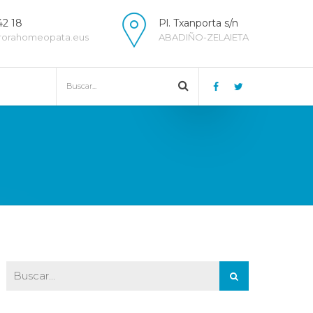
42 18
Pl. Txanporta s/n
rorahomeopata.eus
ABADIÑO-ZELAIETA