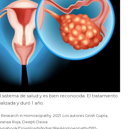
sistema de salud y es bien reconocida. El tratamiento
lizada y duró 1 año.
f Research in Homoeopathy, 2021. Los autores Girish Gupta,
ranasi Roja, Deepti Dewa.
sers/Dynabook/Downloads/IndianJResHomoeopathy15112-