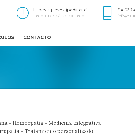
Lunes a jueves (pedir cita)
94 620 
10:00 a 13:30 / 16:00 a 19:00
info@au
CULOS
CONTACTO
ana
Homeopatía
Medicina integrativa
uropatía
Tratamiento personalizado