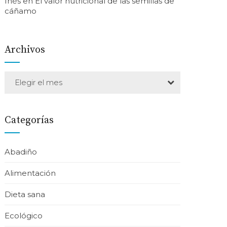
Inés
en
El valor nutricional de las semillas de
cáñamo
Archivos
Elegir el mes
Categorías
Abadiño
Alimentación
Dieta sana
Ecológico