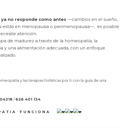
po ya no responde como antes
—cambios en el sueño,
 si estás en menopausia o perimenopausia—, es posible
ecesite atención.
a de madurez a través de la homeopatía, la
cia y una alimentación adecuada, con un enfoque
alizado.
patía y las terapias holísticas por ti con la guía de una
204218
/
626 401 134
 A T I A F U N C I O N A