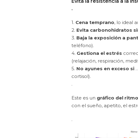
Evita la resistencia a la in
.
1.
Cena temprano
, lo ideal 
2.
Evita carbonohidratos s
3.
Baja la exposición a pant
teléfono).
4.
Gestiona el estrés
correc
(relajación, respiración, medi
5.
No ayunes en exceso si
…
cortisol).
.
Este es un
gráfico del ritm
con el sueño, apetito, el estré
.