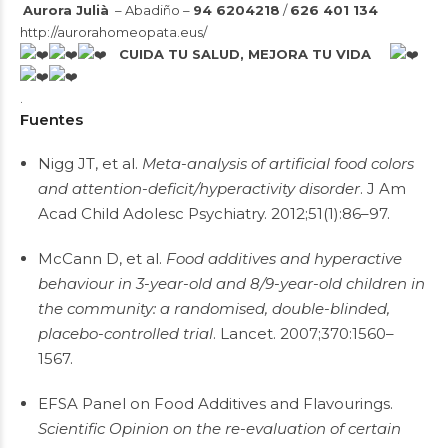
Aurora Julià
– Abadiño –
94 6204218
/
626 401 134
http://aurorahomeopata.eus/
CUIDA TU SALUD, MEJORA TU VIDA
.
Fuentes
Nigg JT, et al.
Meta-analysis of artificial food colors
and attention-deficit/hyperactivity disorder
. J Am
Acad Child Adolesc Psychiatry. 2012;51(1):86–97.
McCann D, et al.
Food additives and hyperactive
behaviour in 3-year-old and 8/9-year-old children in
the community: a randomised, double-blinded,
placebo-controlled trial
. Lancet. 2007;370:1560–
1567.
EFSA Panel on Food Additives and Flavourings.
Scientific Opinion on the re-evaluation of certain