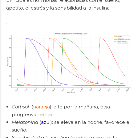
principales hormonas relacionadas con el sueño,
apetito, el estrés y la sensibilidad a la insulina:
.
Cortisol
(
naranja
): alto por la mañana, baja
progresivamente.
Melatonina
(
azul
): se eleva en la noche, favorece el
sueño.
Sensibilidad a la insulina
(
verde
): mayor en la