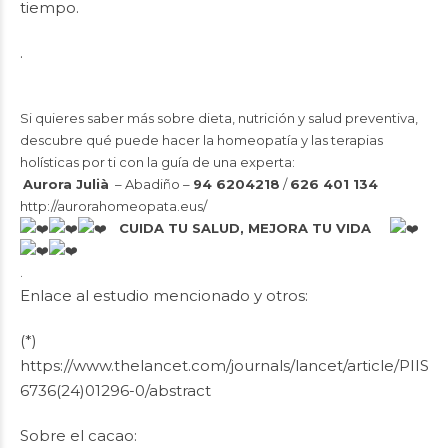
tiempo.
.
Si quieres saber más sobre dieta, nutrición y salud preventiva,
descubre qué puede hacer la homeopatía y las terapias
holísticas por ti con la guía de una experta:
Aurora Julià
– Abadiño –
94 6204218
/
626 401 134
http://aurorahomeopata.eus/
CUIDA TU SALUD, MEJORA TU VIDA
.
Enlace al estudio mencionado y otros:
(*)
https://www.thelancet.com/journals/lancet/article/PIIS0
6736(24)01296-0/abstract
Sobre el cacao: