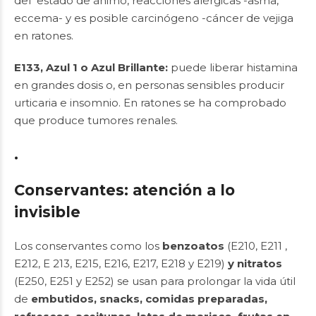
del estado de ánimo, reacciones alérgicas -asma,
eccema- y es posible carcinógeno -cáncer de vejiga
en ratones.
E133, Azul 1 o Azul Brillante:
puede liberar histamina
en grandes dosis o, en personas sensibles producir
urticaria e insomnio. En ratones se ha comprobado
que produce tumores renales.
.
Conservantes: atención a lo
invisible
Los conservantes como los
benzoatos
(E210, E211 ,
E212, E 213, E215, E216, E217, E218 y E219)
y nitratos
(E250, E251 y E252) se usan para prolongar la vida útil
de
embutidos, snacks, comidas preparadas,