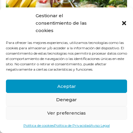
Gestionar el
consentimiento de las
cookies
Para ofrecer las mejores experiencias, utilizamos tecnologías como las
cookies para almacenar y/o acceder a la información del dispositivo. El
consentimiento de estas tecnologías nos permitirá procesar datos como
Baja de peso:
el comportamiento de navegación o las identificaciones únicas en este
Evita el sobrepeso y la obesidad. Ya sabes, come lo que
sitio. No consentir o retirar el consentimiento, puede afectar
necesites no comas por comer ni para llenar vacíos.
negativamente a ciertas características y funciones.
.
Haz ejercicio:
Aceptar
Ten una actividad física regular, no hay que hacer carreras ni
presentarte a maratones -camina en la medida de tus
Denegar
posibilidades, coge la bici aunque sea estática,… – Quema, no
acumules. Como en la vida, hay que desprenderse de lo que
Ver preferencias
no necesitamos, porque nos ‘pesa’. El ejercicio favorece una
mayor sensibilidad a la insulina y sienta fenomenal al cuerpo y
Política de cookies
Política de Privacidad
Aviso Legal
al alma
.
.