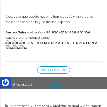
.
Descubre qué puede hacer la homeopatía y las terapias
holísticas por ti con la guía de una experta:
Aurora Julià
– Abadiño –
94 6204218
/
626 401 134
http://aurorahomeopata.eus/
L A H O M E O P A T I A F U N C I O N A
SEGUIR LEYENDO
Aurora
08/Ago/2026
Alimentación
Dieta sana
Medicina Natural
Naturopatía