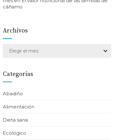
Inés
en
El valor nutricional de las semillas de
cáñamo
Archivos
Elegir el mes
Categorías
Abadiño
Alimentación
Dieta sana
Ecológico