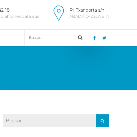
42 18
Pl. Txanporta s/n
rorahomeopata.eus
ABADIÑO-ZELAIETA