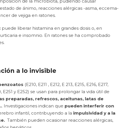
omposición de la microbiota, pudiendo causar
l estado de ánimo, reacciones alérgicas -asma, eccema-
ncer de vejiga en ratones.
:
puede liberar histamina en grandes dosis o, en
 urticaria e insomnio. En ratones se ha comprobado
s.
ión a lo invisible
benzoatos
(E210, E211 , E212, E 213, E215, E216, E217,
, E251 y E252) se usan para prolongar la vida útil de
s preparadas, refrescos, aceitunas, latas de
.
. Investigaciones indican que
pueden interferir con
erebro infantil, contribuyendo a la
impulsividad y a la
se.
También pueden ocasionar reacciones alérgicas,
daños hepáticos…