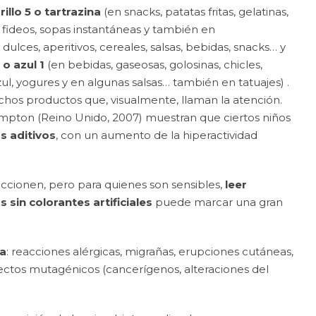
illo 5 o tartrazina
(en snacks, patatas fritas, gelatinas,
, fideos, sopas instantáneas y también en
 dulces, aperitivos
,
cereales, salsas, bebidas, snacks… y
)
o azul 1
(en bebidas, gaseosas, golosinas, chicles,
zul, yogures y en algunas salsas… también en tatuajes) .
os productos que, visualmente, llaman la atención.
mpton (Reino Unido, 2007) muestran que ciertos niños
s aditivos
, con un aumento de la hiperactividad
accionen, pero para quienes son sensibles,
leer
 sin colorantes artificiales
puede marcar una gran
na
: reacciones alérgicas, migrañas, erupciones cutáneas,
fectos mutagénicos (cancerígenos, alteraciones del