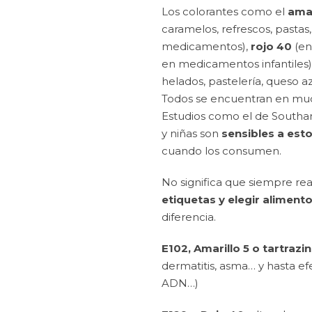
Los colorantes como el
amar
caramelos, refrescos, pastas
medicamentos),
rojo 40
(en
en medicamentos infantiles
helados, pastelería, queso a
Todos se encuentran en much
Estudios como el de Southa
y niñas son
sensibles a esto
cuando los consumen.
No significa que siempre re
etiquetas y elegir alimentos
diferencia.
E102, Amarillo 5 o tartrazi
dermatitis, asma… y hasta e
ADN…)