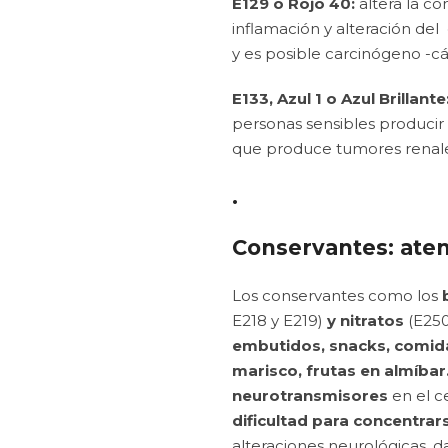
E129 o Rojo 40:
altera la c
inflamación y alteración de
y es posible carcinógeno -cá
E133, Azul 1 o Azul Brillante
personas sensibles producir
que produce tumores renale
.
Conservantes: atenc
Los conservantes como los
E218 y E219)
y nitratos
(E250
embutidos, snacks, comida
marisco, frutas en almíbar.
neurotransmisores
en el c
dificultad para concentrar
alteraciones neurológicas, 