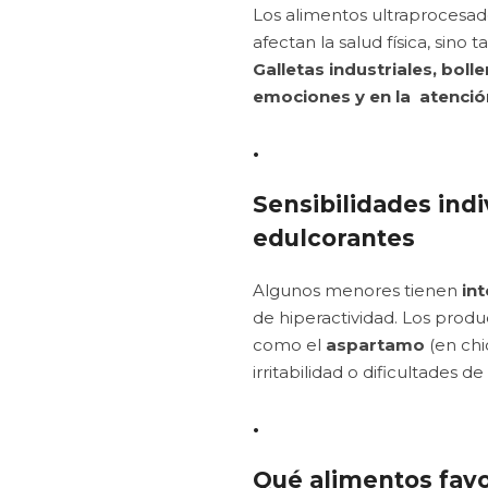
Los alimentos ultraprocesados
afectan la salud física, sin
Galletas
industriales,
bolle
emociones y en la atenció
.
Sensibilidades indi
edulcorantes
Algunos menores tienen
int
de hiperactividad. Los produc
como el
aspartamo
(en chi
irritabilidad o dificultades d
.
Qué alimentos favo