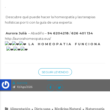
.
Descubre qué puede hacer la homeopatía y las terapias
holísticas por ti con la guía de una experta:
Aurora Julià
– Abadiño –
94 6204218
/
626 401 134
http://aurorahomeopata.eus/
L A H O M E O P A T I A F U N C I O N A
SEGUIR LEYENDO
Aurora
10/Ago/2026
Alimentación
Dieta sana
Medicina Natural
Naturopatía