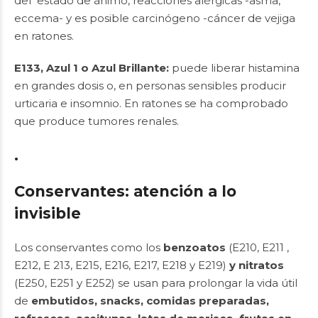
del estado de ánimo, reacciones alérgicas -asma,
eccema- y es posible carcinógeno -cáncer de vejiga
en ratones.
E133, Azul 1 o Azul Brillante:
puede liberar histamina
en grandes dosis o, en personas sensibles producir
urticaria e insomnio. En ratones se ha comprobado
que produce tumores renales.
.
Conservantes: atención a lo
invisible
Los conservantes como los
benzoatos
(E210, E211 ,
E212, E 213, E215, E216, E217, E218 y E219)
y nitratos
(E250, E251 y E252) se usan para prolongar la vida útil
de
embutidos, snacks, comidas preparadas,