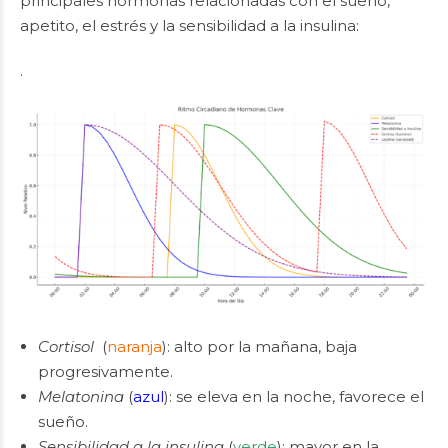
principales hormonas relacionadas con el sueño,
apetito, el estrés y la sensibilidad a la insulina:
.
Cortisol
(
naranja
): alto por la mañana, baja
progresivamente.
Melatonina
(
azul
): se eleva en la noche, favorece el
sueño.
Sensibilidad a la insulina
(
verde
): mayor en la