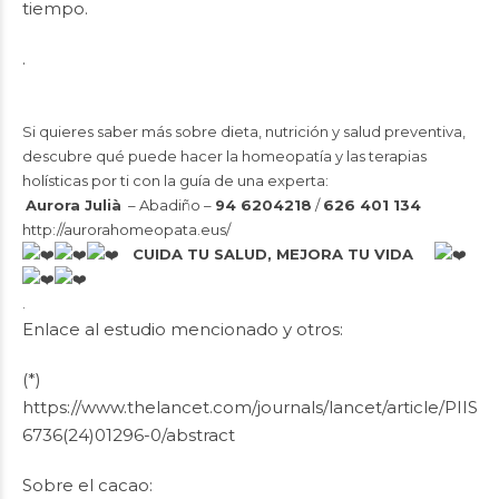
tiempo.
.
Si quieres saber más sobre dieta, nutrición y salud preventiva,
descubre qué puede hacer la homeopatía y las terapias
holísticas por ti con la guía de una experta:
Aurora Julià
– Abadiño –
94 6204218
/
626 401 134
http://aurorahomeopata.eus/
CUIDA TU SALUD, MEJORA TU VIDA
.
Enlace al estudio mencionado y otros:
(*)
https://www.thelancet.com/journals/lancet/article/PIIS0
6736(24)01296-0/abstract
Sobre el cacao: