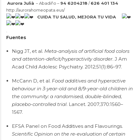
Aurora Julià
– Abadiño –
94 6204218
/
626 401 134
http://aurorahomeopata.eus/
CUIDA TU SALUD, MEJORA TU VIDA
.
Fuentes
Nigg JT, et al.
Meta-analysis of artificial food colors
and attention-deficit/hyperactivity disorder
. J Am
Acad Child Adolesc Psychiatry. 2012;51(1):86–97.
McCann D, et al.
Food additives and hyperactive
behaviour in 3-year-old and 8/9-year-old children in
the community: a randomised, double-blinded,
placebo-controlled trial
. Lancet. 2007;370:1560–
1567.
EFSA Panel on Food Additives and Flavourings.
Scientific Opinion on the re-evaluation of certain