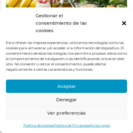
Gestionar el
consentimiento de las
cookies
Para ofrecer las mejores experiencias, utilizamos tecnologías como las
cookies para almacenar y/o acceder a la información del dispositivo. El
consentimiento de estas tecnologías nos permitirá procesar datos como
Baja de peso:
el comportamiento de navegación o las identificaciones únicas en este
Evita el sobrepeso y la obesidad. Ya sabes, come lo que
sitio. No consentir o retirar el consentimiento, puede afectar
necesites no comas por comer ni para llenar vacíos.
negativamente a ciertas características y funciones.
.
Haz ejercicio:
Aceptar
Ten una actividad física regular, no hay que hacer carreras ni
presentarte a maratones -camina en la medida de tus
Denegar
posibilidades, coge la bici aunque sea estática,… – Quema, no
acumules. Como en la vida, hay que desprenderse de lo que
Ver preferencias
no necesitamos, porque nos ‘pesa’. El ejercicio favorece una
mayor sensibilidad a la insulina y sienta fenomenal al cuerpo y
Política de cookies
Política de Privacidad
Aviso Legal
al alma
.
.