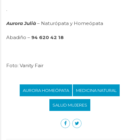
.
Aurora Julià
– Naturópata y Homeópata
Abadiño –
94 620 42 18
Foto: Vanity Fair
AURORA HOMEÓPATA
MEDICINA NATURAL
SALUD MUJERES