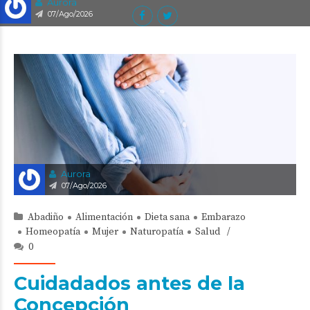
Aurora
07/Ago/2026
Aurora
07/Ago/2026
Abadiño
Alimentación
Dieta sana
Embarazo
Homeopatía
Mujer
Naturopatía
Salud
0
Cuidadados antes de la
Concepción