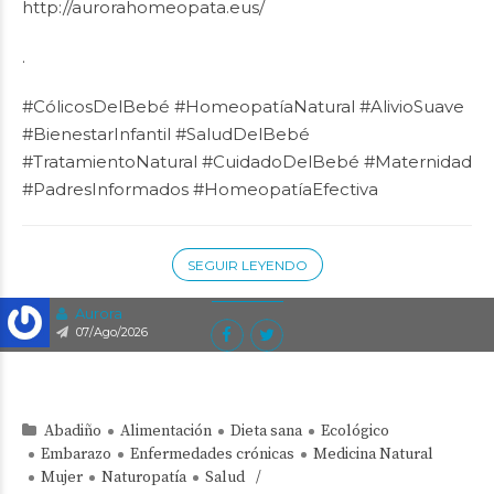
http://aurorahomeopata.eus/
.
#CólicosDelBebé
#HomeopatíaNatural
#AlivioSuave
#BienestarInfantil
#SaludDelBebé
#TratamientoNatural
#CuidadoDelBebé
#Maternidad
#PadresInformados
#HomeopatíaEfectiva
SEGUIR LEYENDO
Aurora
07/Ago/2026
Abadiño
Alimentación
Dieta sana
Ecológico
Embarazo
Enfermedades crónicas
Medicina Natural
Mujer
Naturopatía
Salud