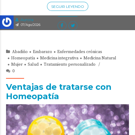
SEGUIR LEYENDO
Aurora
07/Ago/2026
Abadiño
Embarazo
Enfermedades crónicas
Homeopatía
Medicina integrativa
Medicina Natural
Mujer
Salud
Tratamiento personalizado
0
Ventajas de tratarse con
Homeopatía