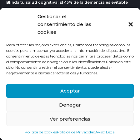
Blinda tu salud cognitiva: El 45% de la demencia es evitable
11/10/2025
Gestionar el
La alimentación e hiperactividad infantil: lo que se sabe
consentimiento de las
07/06/2025
cookies
Tu cuerpo es una sinfonía hormonal... y cada nota cuenta
Para ofrecer las mejores experiencias, utilizamos tecnologías como las
02/06/2024
cookies para almacenar y/o acceder a la información del dispositivo. El
LA HOMEOPATÍA MEJORA EL SÍNDROME DE OVARIO
consentimiento de estas tecnologías nos permitirá procesar datos como
POLIQUÍSTICO
el comportamiento de navegación o las identificaciones únicas en este
sitio. No consentir o retirar el consentimiento, puede afectar
26/04/2024
negativamente a ciertas características y funciones.
Vegetaciones y agrandamiento de anginas se reducen y
mejoran con tratamiento homeopático
Aceptar
Twitter
Denegar
Ver preferencias
Política de cookies
Política de Privacidad
Aviso Legal