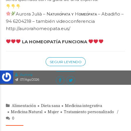
Aurora Julià – Nᴀᴛᴜʀᴏ́ᴘᴀᴛᴀ ʏ Hᴏᴍᴇᴏ́ᴘᴀᴛᴀ – Abadiño –
94 6204218 – también videoconferencia
http://aurorahomeopata.eus/
LA HOMEOPATÍA FUNCIONA
SEGUIR LEYENDO
Aurora
07/Ago/2026
Alimentación
Dieta sana
Medicina integrativa
Medicina Natural
Mujer
Tratamiento personalizado
0