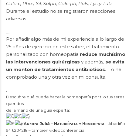
Calc-c, Phos, Sil, Sulph; Calc-ph, Puls, Lyc y Tub
.
Durante el estudio no se registraron reacciones
adversas.
….
Por añadir algo más de mi experiencia a lo largo de
25 años de ejercicio en este saber, el tratamiento
personalizado con homeopatía
reduce muchísimo
las intervenciones quirúrgicas
y además,
se evita
un montón de tratamientos antibióticos
. Lo he
comprobado una y otra vez en mi consulta.
.
Descubre qué puede hacer la homeopatía por ti o tus seres
queridos
de la mano de una guía experta:
Aurora Julià –
Nᴀᴛᴜʀᴏ́ᴘᴀᴛᴀ ʏ Hᴏᴍᴇᴏ́ᴘᴀᴛᴀ
– Abadiño –
94 6204218 – también videoconferencia