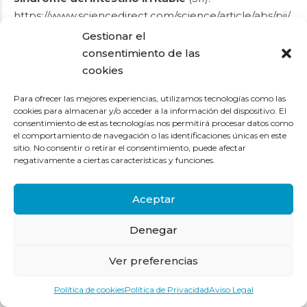
https://www.sciencedirect.com/science/article/abs/pii/
S1550830722001690?via%3Dihub
Gestionar el
.
consentimiento de las
La homeopatía es una opción terapéutica que se
cookies
utiliza para tratar el SII y otras dolencias
Para ofrecer las mejores experiencias, utilizamos tecnologías como las
gastrointestinales. Busca
estimular la capacidad
cookies para almacenar y/o acceder a la información del dispositivo. El
natural de curación del organismo, utilizando
consentimiento de estas tecnologías nos permitirá procesar datos como
preparados diluidos y dinamizados
. Muchas
el comportamiento de navegación o las identificaciones únicas en este
sitio. No consentir o retirar el consentimiento, puede afectar
personas reportan mejoras en sus síntomas y calidad
negativamente a ciertas características y funciones.
de vida mediante la toma de remedios
homeopáticos.
Aceptar
.
Es importante
destacar que cada persona es única
Denegar
y lo que funciona para una puede no funcionar
para otra
. Si estás considerando la homeopatía u
Ver preferencias
otras terapias complementarias, es fundamental
consultar con una profesional especializada en
Política de cookies
Política de Privacidad
Aviso Legal
homeopatía para obtener una evaluación