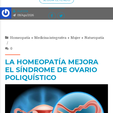
Aurora
09/Ago/2026
Homeopatía
Medicina integrativa
Mujer
Naturopatía
0
LA HOMEOPATÍA MEJORA
EL SÍNDROME DE OVARIO
POLIQUÍSTICO