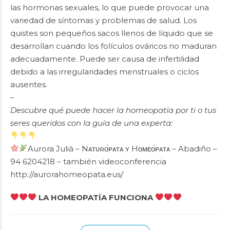
las hormonas sexuales, lo que puede provocar una
variedad de síntomas y problemas de salud. Los
quistes son pequeños sacos llenos de líquido que se
desarrollan cuando los folículos ováricos no maduran
adecuadamente. Puede ser causa de infertilidad
debido a las irregularidades menstruales o ciclos
ausentes.
–
Descubre qué puede hacer la homeopatía por ti o tus
seres queridos con la guía de una experta:
Aurora Julià – Nᴀᴛᴜʀᴏ́ᴘᴀᴛᴀ ʏ Hᴏᴍᴇᴏ́ᴘᴀᴛᴀ – Abadiño –
94 6204218 – también videoconferencia
http://aurorahomeopata.eus/
LA HOMEOPATÍA FUNCIONA