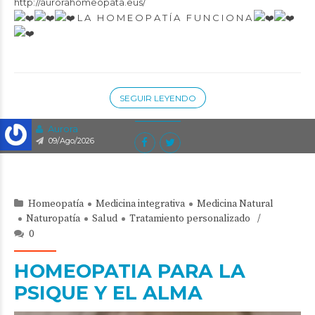
http://aurorahomeopata.eus/
L A H O M E O P A T Í A F U N C I O N A
SEGUIR LEYENDO
Aurora
09/Ago/2026
Homeopatía
Medicina integrativa
Medicina Natural
Naturopatía
Salud
Tratamiento personalizado
0
HOMEOPATIA PARA LA
PSIQUE Y EL ALMA