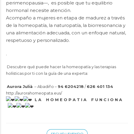
perimenopausia—, es posible que tu equilibrio
hormonal necesite atención.
Acompaño a mujeres en etapa de madurez a través
de la homeopatía, la naturopatía, la biorresonancia y
una alimentación adecuada, con un enfoque natural,
respetuoso y personalizado.
.
Descubre qué puede hacer la homeopatía y las terapias
holísticas por ti con la guía de una experta:
Aurora Julià
– Abadiño –
94 6204218
/
626 401 134
http://aurorahomeopata.eus/
L A H O M E O P A T I A F U N C I O N A
SEGUIR LEYENDO