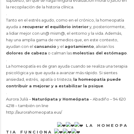
supuesto, sin que se haga ninguna evaluación moral o juicio en
la recopilación de la historia clínica.
.
Tanto en el estrés agudo, como en el crónico, la homeopatía
ayuda a
recuperar el equilibrio interior
y, posteriormente,
a lidiar mejor con un@ mism@, el entorno y la vida. Además,
hay una amplia gama de remedios que, en este contexto,
ayudan con el
cansancio
y el
agotamiento
, alivian los
dolores de cabeza
o calman las
molestias del estómago
.
.
La homeopatía es de gran ayuda cuando se realiza una terapia
psicológica ya que ayuda a avanzar más rápido. Si sientes
ansiedad, estrés, apatía o tristeza,
la homeopatía puede
contribuir a mejorar y a estabilizar la psique
.
.
Aurora Julià
–
Naturópata y Homeópata
– Abadiño – 94 620
4218 – también on line
http://aurorahomeopata.eus/
L A H O M E O P A
T I A F U N C I O N A